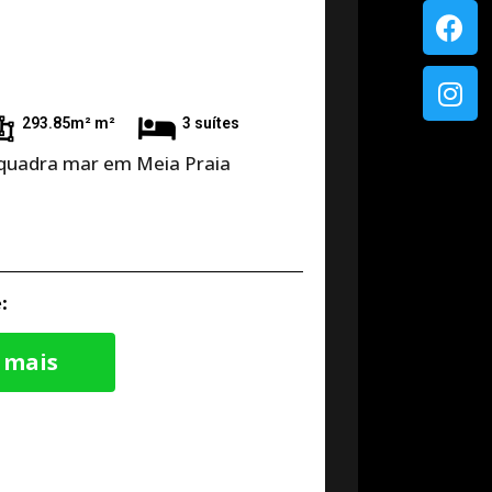
293.85m² m²
3 suítes
quadra mar em Meia Praia
:
 mais