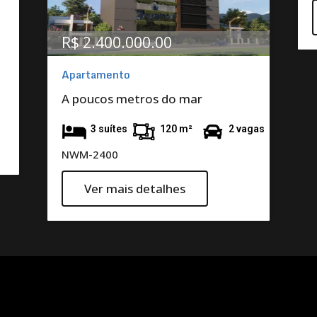
R$ 2.400.000.00
Apartamento
A poucos metros do mar
3 suítes
120 m²
2 vagas
NWM-2400
Ver mais detalhes