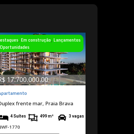
estaques
Em construção
Lançamentos
,
,
Oportunidades
R$ 17.700.000.00
Apartamento
Duplex frente mar, Praia Brava
4 Suítes
499 m²
3 vagas
NWF-1770