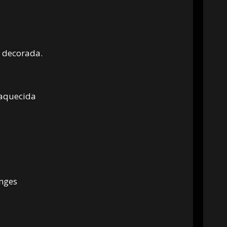
 decorada.
a aquecida
unges