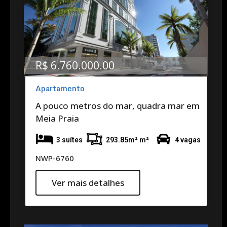
R$ 6.760.000.00
Apartamento
A pouco metros do mar, quadra mar em
Meia Praia
3 suítes
293.85m² m²
4 vagas
NWP-6760
Ver mais detalhes