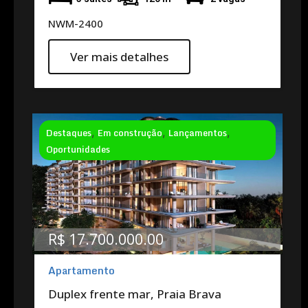
NWM-2400
Ver mais detalhes
Destaques
,
Em construção
,
Lançamentos
,
Oportunidades
R$ 17.700.000.00
Apartamento
Duplex frente mar, Praia Brava