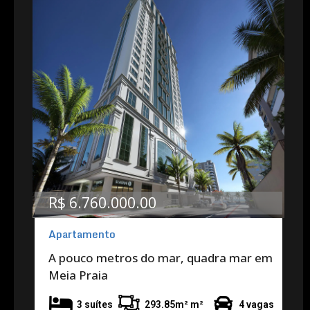
R$ 6.760.000.00
Apartamento
A pouco metros do mar, quadra mar em
Meia Praia
3 suítes
293.85m² m²
4 vagas