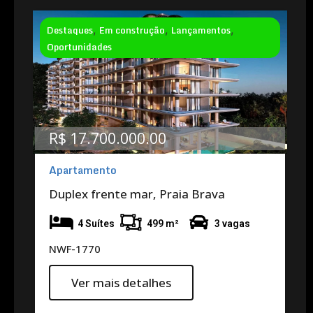
Destaques
,
Em construção
,
Lançamentos
,
Oportunidades
R$ 17.700.000.00
Apartamento
Duplex frente mar, Praia Brava
4 Suítes
499 m²
3 vagas
NWF-1770
Ver mais detalhes